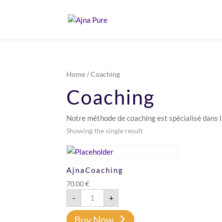
Home
/ Coaching
Coaching
Notre méthode de coaching est spécialisé dans l
Showing the single result
AjnaCoaching
70.00
€
AjnaCoaching
-
+
quantity
Buy Now